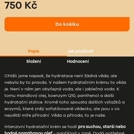
750 Kč
Do košíku
Popis
Jak používat
Složení
Hodnocení
Chtěli jsme napsat, že hydratace není žádná věda, ale
nebyla by to pravda. V našem hydratačním krému to věda
je. Není v něm jen obyčejná voda, ale i jablečná voda. K
tomu mandlový olej, koenzym Q10, panthenol a další
hydratační stálice. Kromě toho spousta dalších výtažků a
enzymů, které znějí sofistikovaně vědecky, ale jsou v co
největší míře přírodní. Věda a příroda, to je naše.
Intenzivní hydratační krém se hodí
pro suchou, starší nebo
hodně namáhanou pleť
- například v zimě. Dodá potřebné