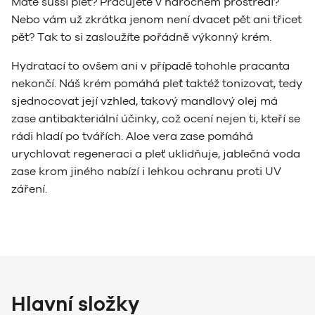
Máte sušší pleť? Pracujete v náročném prostředí?
Nebo vám už zkrátka jenom není dvacet pět ani třicet
pět? Tak to si zasloužíte pořádně výkonný krém.
Hydratací to ovšem ani v případě tohohle pracanta
nekončí. Náš krém pomáhá pleť taktéž tonizovat, tedy
sjednocovat její vzhled, takový mandlový olej má
zase antibakteriální účinky, což ocení nejen ti, kteří se
rádi hladí po tvářích. Aloe vera zase pomáhá
urychlovat regeneraci a pleť uklidňuje, jablečná voda
zase krom jiného nabízí i lehkou ochranu proti UV
záření.
Hlavní složky