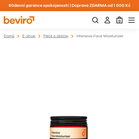
60denní garance spokojenosti | Doprava ZDARMA od 1 000 Kč
0
Domů
E-shop
Péče o obličej
Intensive Face Moisturizer