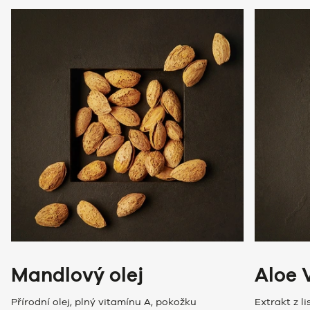
Mandlový olej
Aloe 
Přírodní olej, plný vitamínu A, pokožku
Extrakt z 