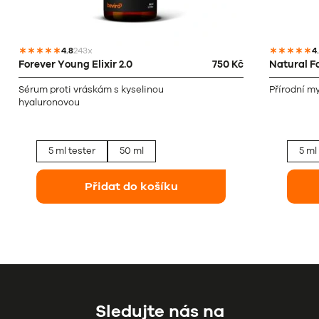
4.8
243x
4
Forever Young Elixir 2.0
750 Kč
Natural F
Sérum proti vráskám s kyselinou
Přírodní my
hyaluronovou
5 ml tester
50 ml
5 ml
Přidat do košíku
Sledujte nás na