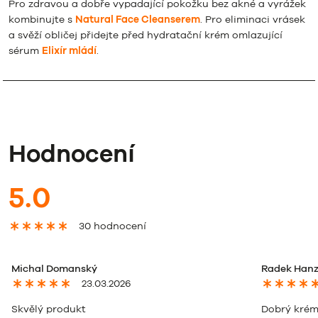
Pro zdravou a dobře vypadající pokožku bez akné a vyrážek
kombinujte s
Natural Face Cleanserem
. Pro eliminaci vrásek
a svěží obličej přidejte před hydratační krém omlazující
sérum
Elixír mládí
.
Hodnocení
5.0
30 hodnocení
Michal Domanský
Radek Hanz
23.03.2026
Skvělý produkt
Dobrý krém