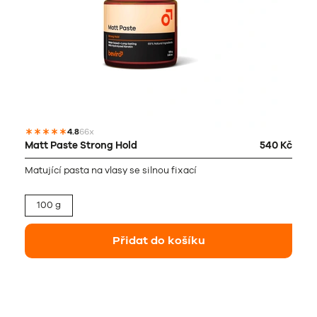
4.8
66x
Matt Paste Strong Hold
540 Kč
Matující pasta na vlasy se silnou fixací
100 g
Přidat do košíku