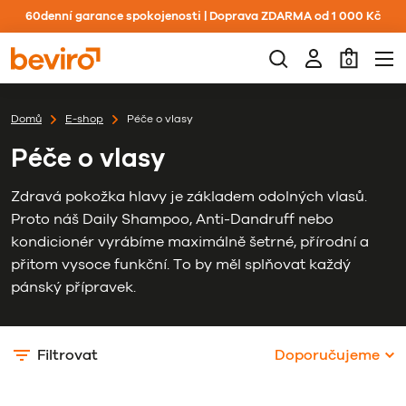
60denní garance spokojenosti | Doprava ZDARMA od 1 000 Kč
0
Domů
E-shop
Péče o vlasy
Péče o vlasy
Zdravá pokožka hlavy je základem odolných vlasů.
Proto náš Daily Shampoo, Anti-Dandruff nebo
kondicionér vyrábíme maximálně šetrné, přírodní a
přitom vysoce funkční. To by měl splňovat každý
pánský přípravek.
Filtrovat
Doporučujeme