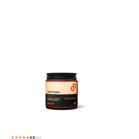
4.9
56x