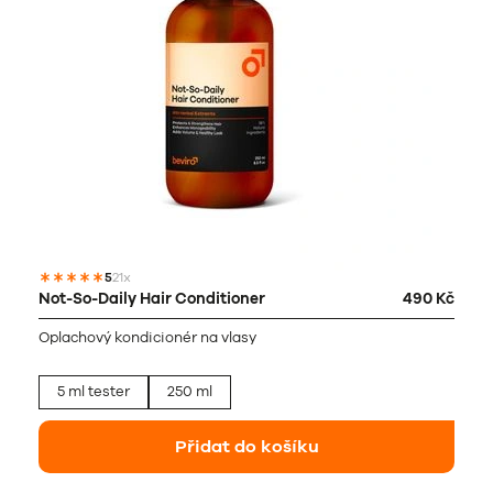
5
21x
Not-So-Daily Hair Conditioner
490 Kč
Oplachový kondicionér na vlasy
5 ml tester
250 ml
Přidat do košíku