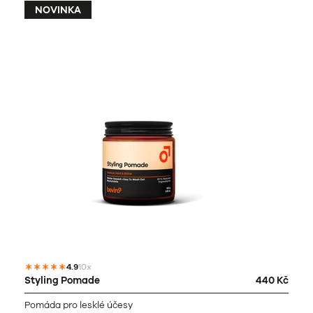
NOVINKA
4.9
10x
Styling Pomade
440 Kč
Pomáda pro lesklé účesy