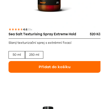
4.6
39x
Sea Salt Texturising Spray Extreme Hold
520 Kč
Slaný texturizační sprej s extrémní fixací
50 ml
250 ml
Přidat do košíku