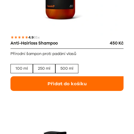
4.9
85x
Anti-Hairloss Shampoo
450 Kč
Přírodní šampon proti padání vlasů
100 ml
250 ml
500 ml
Přidat do košíku