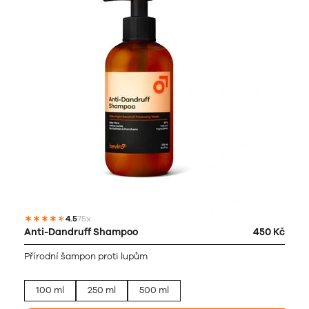
4.5
75x
Anti-Dandruff Shampoo
450 Kč
Přírodní šampon proti lupům
100 ml
250 ml
500 ml