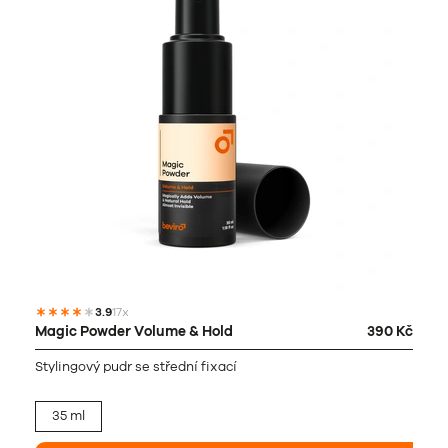
3.9
17x
Magic Powder Volume & Hold
390 Kč
Stylingový pudr se střední fixací
35 ml