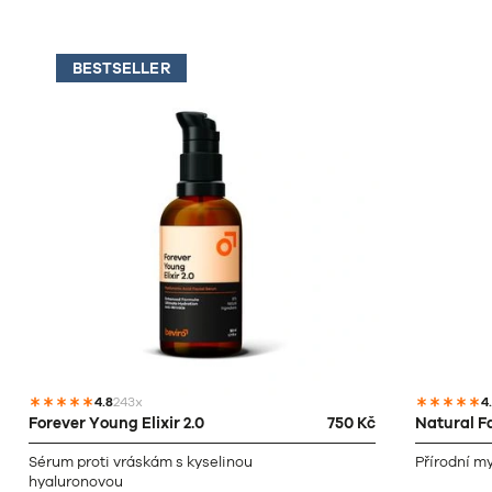
BESTSELLER
4.8
243x
4
Forever Young Elixir 2.0
750 Kč
Natural F
Sérum proti vráskám s kyselinou
Přírodní my
hyaluronovou