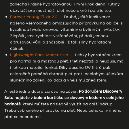
zanechá krásně hydratovanou. První krok denní rutiny,
obzvlášť pro mastnější pleť nebo akné i po třicítce.
Forever Young Elixir 2.0
— Druhá, ještě lepší verze
našeho všemocného omlazujícího přípravku na obličej s
kyselinou hyaluronovou, vitaminy a bylinnými výtažky.
Zlepšili jsme rychlost vstřebávání, přidali jemnou
citrusovou vůni a znásobili již tak silný hydratační
účinek.
Lightweight Face Moisturizer
— Lehký hydratační krém
pro normální a mastnou pleť. Pleť nezatíží a neudusí, má
i lehkou matující funkci. Díky obsahu UV filtrů pak
celoročně pomáhá chránit pleť proti neblahým účinkům
slunečního záření, oxidaci a vnějšímu znečištění.
A ještě jedna dobrá zpráva na závěr.
Po doručení Discovery
Setu najdete v balení kartičku se slevovým kódem v celé jeho
hodnotě
, který můžete následně využít na další nákup.
Třeba vybraného přípravku na pleť. Nebo čehokoliv jiného,
ptát se nebudeme.