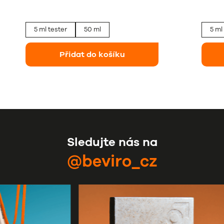
5 ml tester
50 ml
5 ml
Přidat do košíku
Sledujte nás na
@beviro_cz