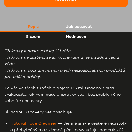
Do košíku
Popis
Jak používat
Složení
Hodnocení
Tři kroky k nastavení lepší tváře.
Tři kroky ke zjištění, že skincare rutina není žádná velká
věda.
Tři kroky k poznání našich třech nejzásadnějších produktů
pro péči o obličej.
To vše ve třech tubách o objemu 15 ml. Snadno s nimi
vyzkoušíte, jak vám naše přípravky sedí, bez problémů je
zabalíte i na cesty.
Skincare Discovery Set obsahuje:
Natural Face Cleanser
— Jemně smyje veškeré nečistoty
a přebytečný maz. Jemně pění, nevysušuje, naopak kůži