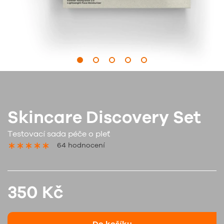
Skincare Discovery Set
Testovací sada péče o pleť
64 hodnocení
350 Kč