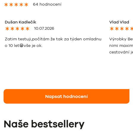
64 hodnocení
Dušan Kadlečík
Vlad Vlad
10.07.2026
Zatim testuji,počítám že tak za týden omladnu
Výrobky Bev
o 10 let😁vše je ok.
nimi maxim
cestování j
Napsat hodnocení
Naše bestsellery