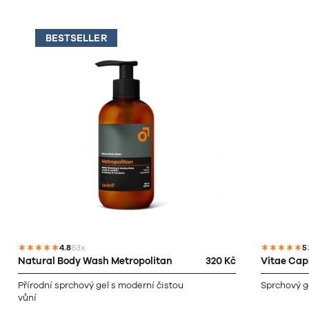
BESTSELLER
4.8
63x
5
Natural Body Wash Metropolitan
320 Kč
Vitae Ca
Přírodní sprchový gel s moderní čistou
Sprchový g
vůní