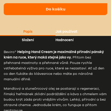
Do košíku
Popis
Jak používat
Složení
Hodnocení
Beviro®
Helping Hand Cream je maximálně přírodní pánský
krém na ruce, který maká stejně jako vy.
Přitom bez
přehnané mastnoty a přehnané vůně. Pouze rychle
vstřebatelná výživa pro ruce, které se nezastaví. Ať už den
co den ťukáte do klávesnice nebo máte po náročné
manuální dřině.
Mandlový a slunečnicový olej se postarají o regeneraci,
římský heřmánek zklidní podráždění a káva s chmelem vám
budou krýt záda proti vnějším vlivům. Lehký, přírodní a bez
otravné chemie. Jednoduše krém, co funguje a přitom
neotravuje.