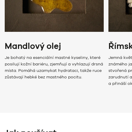
Mandlový olej
Říms
Je bohatý na esenciální mastné kyseliny, které
Jemná květ
posilují kožní bariéru, zjemňují a vyhlazují drsná
známého ja
místa. Pomáhá uzamykat hydrataci, takže ruce
stvořená pr
zůstávají hebké bez mastného pocitu.
zarudnutí a
a přináší o