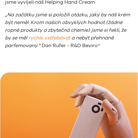
jsme vyvíjeli náš Helping Hand Cream.
„Na začátku jsme si položili otázku, jaký by náš krém
být neměl. Krom našich obvyklých hodnot (žádné
ropné produkty a zbytečná chemie) jsme si řekli, že
by se měl
rychle vstřebávat
a nebýt přehnaně
parfemovaný.“
Dan Rufer - R&D Beviro®