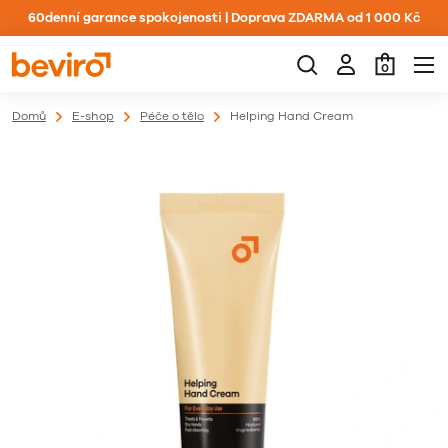
60denní garance spokojenosti | Doprava ZDARMA od 1 000 Kč
0
Domů
E-shop
Péče o tělo
Helping Hand Cream