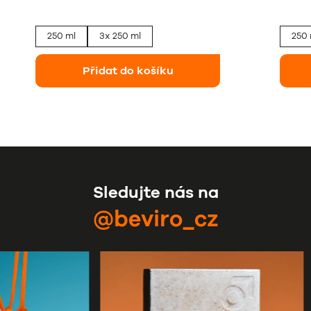
250 ml
3x 250 ml
250 
Přidat do košíku
Sledujte nás na
@beviro_cz