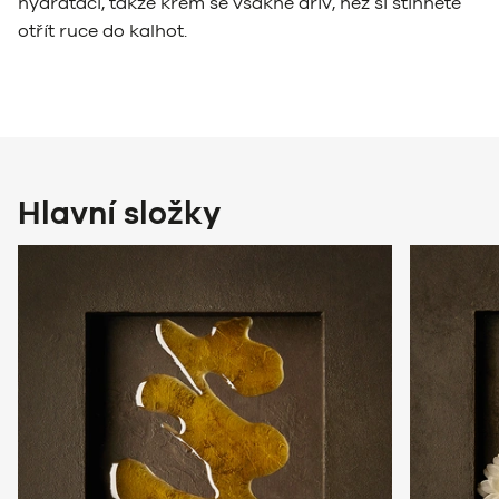
hydrataci, takže krém se vsákne dřív, než si stihnete
otřít ruce do kalhot.
Hlavní složky