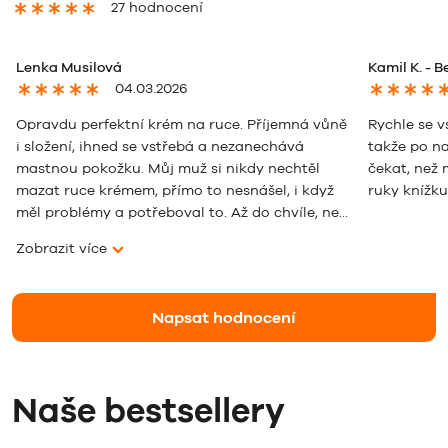
27 hodnocení
Lenka Musilová
Kamil K. - 
04.03.2026
Opravdu perfektní krém na ruce. Příjemná vůně
Rychle se 
i složení, ihned se vstřebá a nezanechává
takže po n
mastnou pokožku. Můj muž si nikdy nechtěl
čekat, než 
mazat ruce krémem, přímo to nesnášel, i když
ruky knížku
měl problémy a potřeboval to. Až do chvíle, než
vyzkoušel tento produkt. Chválím a doporučuji!
Zobrazit více
Napsat hodnocení
Naše bestsellery