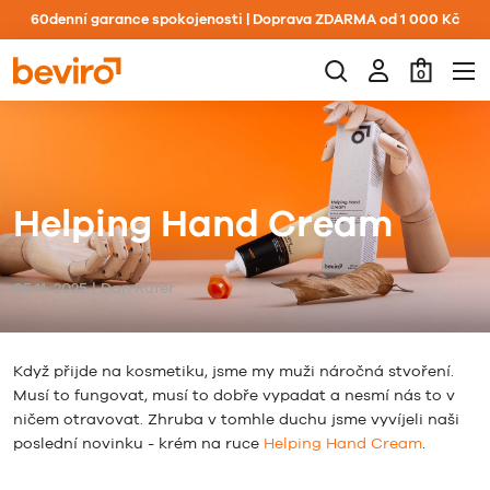
60denní garance spokojenosti | Doprava ZDARMA od 1 000 Kč
0
Helping Hand Cream
05.11.
2025
|
Dan Rufer
Když přijde na kosmetiku, jsme my muži náročná stvoření.
Musí to fungovat, musí to dobře vypadat a nesmí nás to v
ničem otravovat. Zhruba v tomhle duchu jsme vyvíjeli naši
poslední novinku - krém na ruce
Helping Hand Cream
.