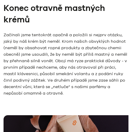
Konec otravně mastných
krémů
Začínali jsme tentokrát opačně a položili si nejprv otázku,
jaký by náš krém být neměl. Krom našich obvyklých hodnot
(neměl by obsahovat ropné produkty a zbytečnou chemii
obecně) jsme usoudili, že by neměl být příliš mastný a neměl
by přehnaně silně vonět. Obojí má ryze praktické důvody - v
prvním případě nechceme, aby nás otravoval při práci,
mastil klávesnici, působil smekání volantu a z podání ruky
činil podivný zážitek. Ve druhém případě jsme zase sáhli po
decentní vůni, která se „netluče“ s našimi parfémy a
nepůsobí omamně a otravně.