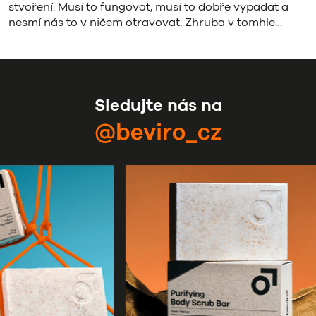
stvoření. Musí to fungovat, musí to dobře vypadat a
nesmí nás to v ničem otravovat. Zhruba v tomhle…
Sledujte nás na
@beviro_cz