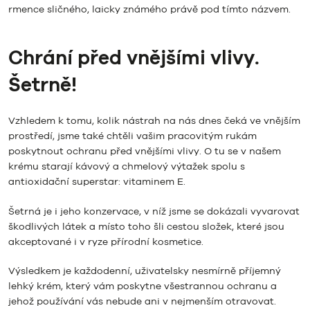
rmence sličného, laicky známého právě pod tímto názvem.
Chrání před vnějšími vlivy.
Šetrně!
Vzhledem k tomu, kolik nástrah na nás dnes čeká ve vnějším
prostředí, jsme také chtěli vašim pracovitým rukám
poskytnout ochranu před vnějšími vlivy. O tu se v našem
krému starají kávový a chmelový výtažek spolu s
antioxidační superstar: vitaminem E.
Šetrná je i jeho konzervace, v níž jsme se dokázali vyvarovat
škodlivých látek a místo toho šli cestou složek, které jsou
akceptované i v ryze přírodní kosmetice.
Výsledkem je každodenní, uživatelsky nesmírně příjemný
lehký krém, který vám poskytne všestrannou ochranu a
jehož používání vás nebude ani v nejmenším otravovat.