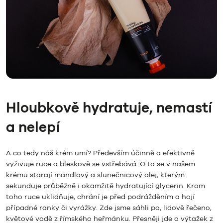
Hloubkově hydratuje, nemastí
a nelepí
A co tedy náš krém umí? Především účinně a efektivně
vyživuje ruce a bleskově se vstřebává. O to se v našem
krému starají mandlový a slunečnicový olej, kterým
sekunduje průběžně i okamžitě hydratující glycerin. Krom
toho ruce uklidňuje, chrání je před podrážděním a hojí
případné ranky či vyrážky. Zde jsme sáhli po, lidově řečeno,
květové vodě z římského heřmánku. Přesněji jde o výtažek z