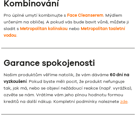
Kombinování
Pro úplné umytí kombinujte s
Face Cleanserem
. Mýdlem
určeným na obličej. A pokud vás bude bavit vůně, můžete ji
sladit s
Metropolitan kolínskou
nebo
Metropolitan toaletní
vodou
.
Garance spokojenosti
Našim produktům věříme natolik, že vám dáváme
60 dní na
vyzkoušení
. Pokud byste měli pocit, že produkt nefunguje
tak, jak má, nebo se objeví nežádoucí reakce (např. vyrážka),
ozvěte se nám. Vrátíme vám jeho plnou hodnotu formou
kreditů na další nákup. Kompletní podmínky naleznete
zde
.