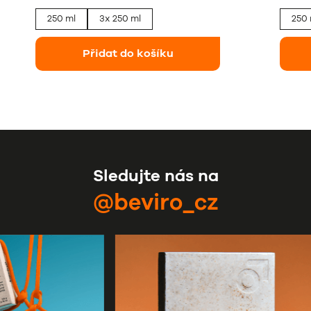
250 ml
3x 250 ml
250 
Přidat do košíku
Sledujte nás na
@beviro_cz