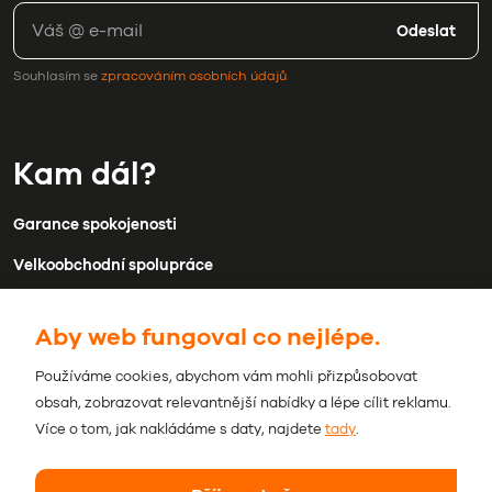
Odeslat
Souhlasím se
zpracováním osobních údajů
Kam dál?
Garance spokojenosti
Velkoobchodní spolupráce
Doprava a platba
Aby web fungoval co nejlépe.
Kontakty
Používáme cookies, abychom vám mohli přizpůsobovat
Obchodní podmínky
obsah, zobrazovat relevantnější nabídky a lépe cílit reklamu.
Ochrana osobních údajů
Více o tom, jak nakládáme s daty, najdete
tady
.