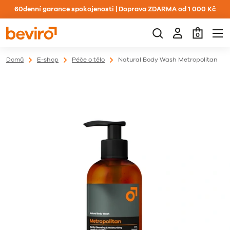
60denní garance spokojenosti | Doprava ZDARMA od 1 000 Kč
0
Domů
E-shop
Péče o tělo
Natural Body Wash Metropolitan