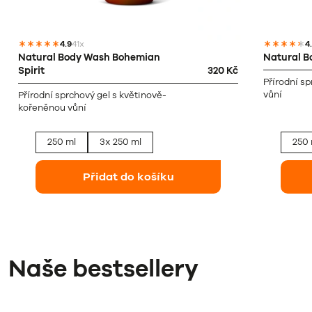
4.9
41x
4
Natural Body Wash Bohemian
Natural B
Spirit
320 Kč
Přírodní s
vůní
Přírodní sprchový gel s květinově-
kořeněnou vůní
250 ml
3x 250 ml
250 
Přidat do košíku
Naše bestsellery