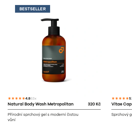
BESTSELLER
4.8
63x
5
Natural Body Wash Metropolitan
320 Kč
Vitae Ca
Přírodní sprchový gel s moderní čistou
Sprchový g
vůní