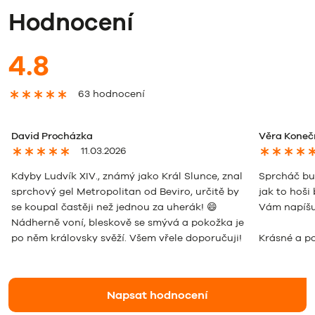
Hodnocení
4.8
63 hodnocení
David Procházka
Věra Koneč
11.03.2026
Kdyby Ludvík XIV., známý jako Král Slunce, znal
Sprcháč bud
sprchový gel Metropolitan od Beviro, určitě by
jak to hoši
se koupal častěji než jednou za uherák! 😄
Vám napíš
Nádherně voní, bleskově se smývá a pokožka je
po něm královsky svěží. Všem vřele doporučuji!
Krásné a p
Napsat hodnocení