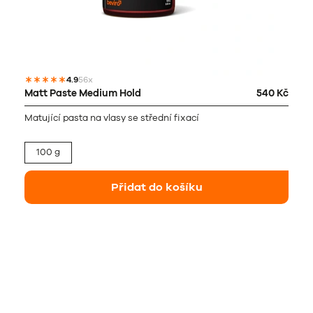
4.9
56x
Matt Paste Medium Hold
540 Kč
Matující pasta na vlasy se střední fixací
100 g
Přidat do košíku