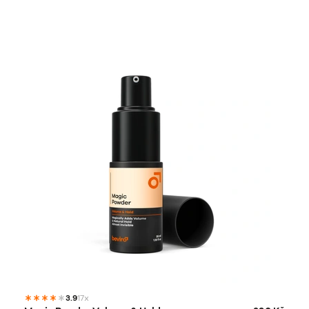
3.9
17x