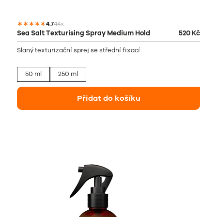
4.7
44x
Sea Salt Texturising Spray Medium Hold
520 Kč
Slaný texturizační sprej se střední fixací
50 ml
250 ml
Přidat do košíku