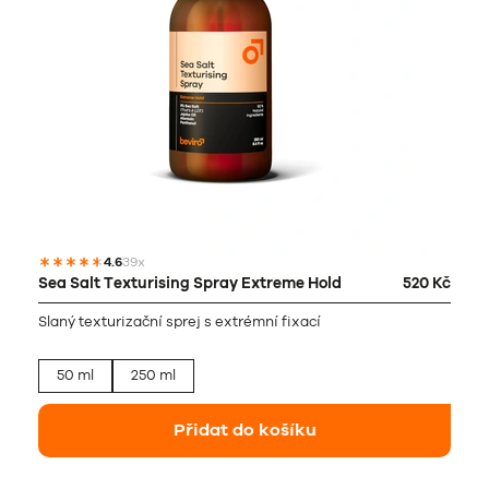
4.6
39x
Sea Salt Texturising Spray Extreme Hold
520 Kč
Slaný texturizační sprej s extrémní fixací
50 ml
250 ml
Přidat do košíku