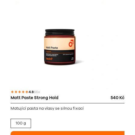
4.8
66x
Matt Paste Strong Hold
540 Kč
Matující pasta na vlasy se silnou fixací
100 g