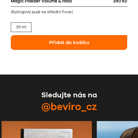
Magic Powder Volume & Hold
390 Kč
Stylingový pudr se střední fixací
35 ml
Přidat do košíku
Sledujte nás na
@beviro_cz