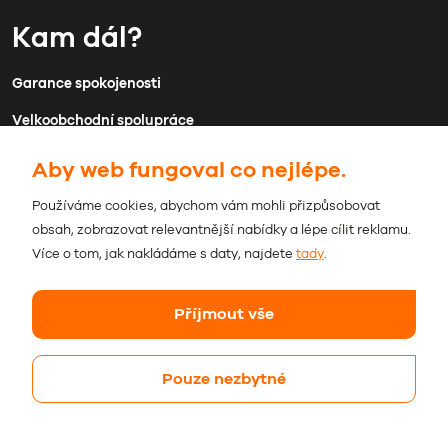
Kam dál?
Garance spokojenosti
Velkoobchodní spolupráce
Doprava a platba
Aby web fungoval co nejlépe.
Kontakty
Používáme cookies, abychom vám mohli přizpůsobovat
obsah, zobrazovat relevantnější nabídky a lépe cílit reklamu.
Obchodní podmínky
Více o tom, jak nakládáme s daty, najdete
tady
.
Ochrana osobních údajů
Příjmout vše
Pouze nezbytné
© 2026 Beviro. Všechna práva vyhrazena.