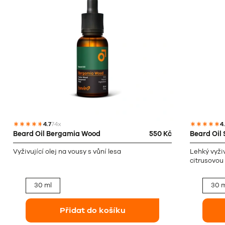
4.7
74x
4
Beard Oil Bergamia Wood
550 Kč
Beard Oil
Vyživující olej na vousy s vůní lesa
Lehký vyživ
citrusovou
30 ml
30 m
Přidat do košíku