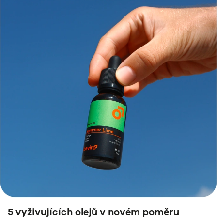
5 vyživujících olejů v novém poměru