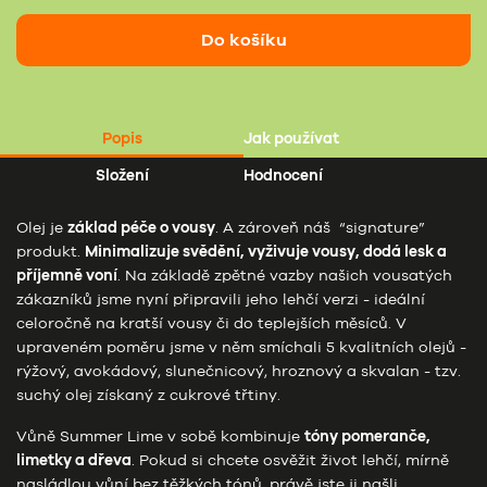
Do košíku
Popis
Jak používat
Složení
Hodnocení
Olej je
základ péče o vousy
. A zároveň náš “signature”
produkt.
Minimalizuje svědění, vyživuje vousy, dodá lesk a
příjemně voní
. Na základě zpětné vazby našich vousatých
zákazníků jsme nyní připravili jeho lehčí verzi - ideální
celoročně na kratší vousy či do teplejších měsíců. V
upraveném poměru jsme v něm smíchali 5 kvalitních olejů -
rýžový, avokádový, slunečnicový, hroznový a skvalan - tzv.
suchý olej získaný z cukrové třtiny.
Vůně Summer Lime v sobě kombinuje
tóny pomeranče,
limetky a dřeva
. Pokud si chcete osvěžit život lehčí, mírně
nasládlou vůní bez těžkých tónů, právě jste ji našli.