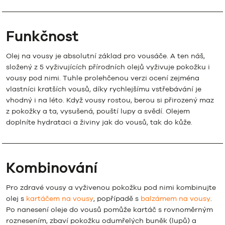
Funkčnost
Olej na vousy je absolutní základ pro vousáče. A ten náš,
složený z 5 vyživujících přírodních olejů vyživuje pokožku i
vousy pod nimi. Tuhle prolehčenou verzi ocení zejména
vlastníci kratších vousů, díky rychlejšímu vstřebávání je
vhodný i na léto. Když vousy rostou, berou si přirozený maz
z pokožky a ta, vysušená, pouští lupy a svědí. Olejem
doplníte hydrataci a živiny jak do vousů, tak do kůže.
Kombinování
Pro zdravé vousy a vyživenou pokožku pod nimi kombinujte
olej s
kartáčem na vousy
, popřípadě s
balzámem na vousy
.
Po nanesení oleje do vousů pomůže kartáč s rovnoměrným
roznesením, zbaví pokožku odumřelých buněk (lupů) a