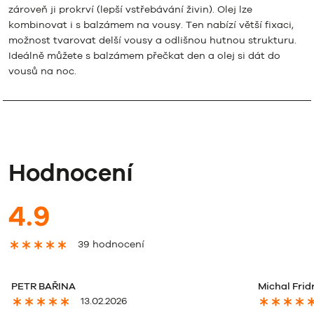
zároveň ji prokrví (lepší vstřebávání živin). Olej lze
kombinovat i s balzámem na vousy. Ten nabízí větší fixaci,
možnost tvarovat delší vousy a odlišnou hutnou strukturu.
Ideálně můžete s balzámem přečkat den a olej si dát do
vousů na noc.
Hodnocení
4.9
39 hodnocení
PETR BAŘINA
Michal Frid
13.02.2026