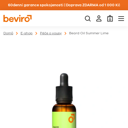
60denní garance spokojenosti | Doprava ZDARMA od 1 000 Kč
0
Domů
E-shop
Péče o vousy
Beard Oil Summer Lime