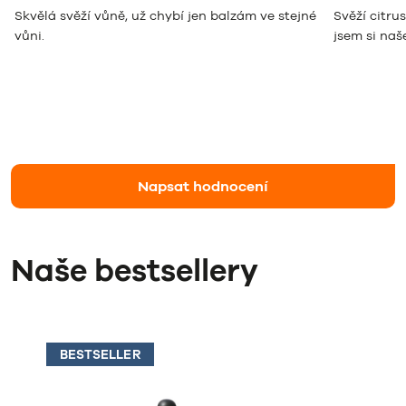
Skvělá svěží vůně, už chybí jen balzám ve stejné
Svěží citru
vůni.
jsem si naš
Napsat hodnocení
Naše bestsellery
BESTSELLER