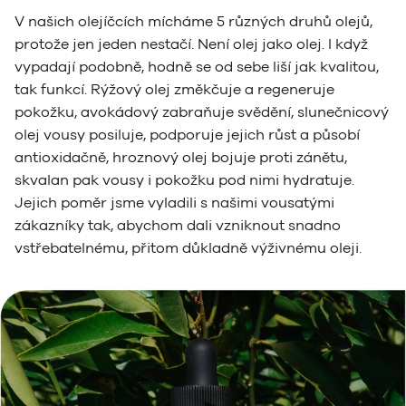
V našich olejíčcích mícháme 5 různých druhů olejů,
protože jen jeden nestačí. Není olej jako olej. I když
vypadají podobně, hodně se od sebe liší jak kvalitou,
tak funkcí. Rýžový olej změkčuje a regeneruje
pokožku, avokádový zabraňuje svědění, slunečnicový
olej vousy posiluje, podporuje jejich růst a působí
antioxidačně, hroznový olej bojuje proti zánětu,
skvalan pak vousy i pokožku pod nimi hydratuje.
Jejich poměr jsme vyladili s našimi vousatými
zákazníky tak, abychom dali vzniknout snadno
vstřebatelnému, přitom důkladně výživnému oleji.