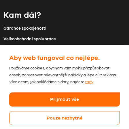
Kam dál?
Garance spokojenosti
Velkoobchodní spolupráce
Doprava a platba
Aby web fungoval co nejlépe.
Kontakty
Používáme cookies, abychom vám mohli přizpůsobovat
Obchodní podmínky
obsah, zobrazovat relevantnější nabídky a lépe cílit reklamu.
Ochrana osobních údajů
Více o tom, jak nakládáme s daty, najdete
tady
.
Příjmout vše
Pouze nezbytné
© 2026 Beviro. Všechna práva vyhrazena.