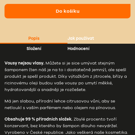
Do košíku
Popis
Jak používat
Složení
Hodnocení
Vousy nejsou vlasy.
Můžete si je sice umývat stejným
šamponem (ten náš je na to i dostatečně jemný), ale spešl
produkt je spešl produkt. Díky výtažkům z jitrocele, břízy a
ricinovému oleji budou vaše vousy po umytí měkké,
hydratovanější a snadněji je rozčešete.
Má jen slabou, přírodní lehce citrusovou vůni, aby se
netloukl s vaším parfémem nebo olejem na plnovous.
Obsahuje 99 % přírodních složek.
Zbylé procento tvoří
konzervant, bez kterého by šampon dlouho nevydržel.
Vyrobeno v České republice. Jako veškerá naše kosmetika.