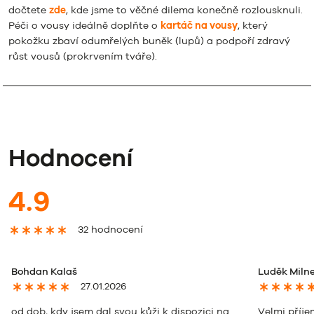
dočtete
zde
, kde jsme to věčné dilema konečně rozlousknuli.
Péči o vousy ideálně doplňte o
kartáč na vousy
, který
pokožku zbaví odumřelých buněk (lupů) a podpoří zdravý
růst vousů (prokrvením tváře).
Hodnocení
4.9
32 hodnocení
Bohdan Kalaš
Luděk Miln
27.01.2026
od dob, kdy jsem dal svou kůži k dispozici na
Velmi příj