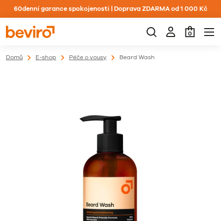
60denní garance spokojenosti | Doprava ZDARMA od 1 000 Kč
0
Domů
E-shop
Péče o vousy
Beard Wash