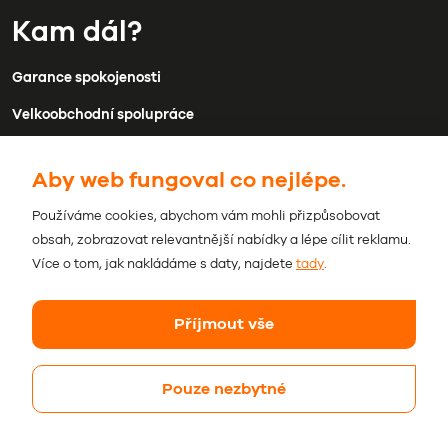
Kam dál?
Garance spokojenosti
Velkoobchodní spolupráce
Doprava a platba
Aby web fungoval co nejlépe.
Kontakty
Používáme cookies, abychom vám mohli přizpůsobovat
Obchodní podmínky
obsah, zobrazovat relevantnější nabídky a lépe cílit reklamu.
Ochrana osobních údajů
Více o tom, jak nakládáme s daty, najdete
tady
.
Příjmout vše
Pouze nezbytné
© 2026 Beviro. Všechna práva vyhrazena.