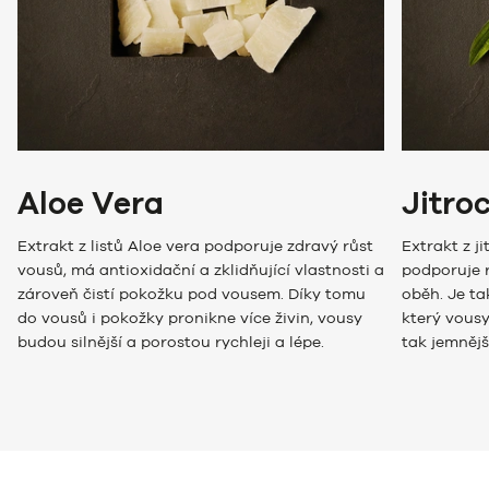
Aloe Vera
Jitroc
Extrakt z listů Aloe vera podporuje zdravý růst
Extrakt z j
vousů, má antioxidační a zklidňující vlastnosti a
podporuje r
zároveň čistí pokožku pod vousem. Díky tomu
oběh. Je t
do vousů i pokožky pronikne více živin, vousy
který vousy
budou silnější a porostou rychleji a lépe.
tak jemnějš