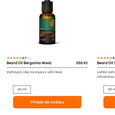
4.7
74x
4
Beard Oil Bergamia Wood
550 Kč
Beard Oil
Vyživující olej na vousy s vůní lesa
Lehký vyživ
citrusovou
30 ml
30 m
Přidat do košíku