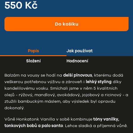
550 Kč
Do košíku
Popis
Jak používat
Složení
Hodnocení
Balzám na vousy se hodí na
delší plnovous
, kterému dodá
veškerou potřebnou výživu a zároveň i
lehký styling
díky
kandelilovému vosku. Smíchali jsme v něm 5 kvalitních
olejů - rýžový, mandlový, avokádový, jojobový a ricinový - a
ztužili bambuckým máslem, aby výsledek byl opravdu
dokonalý.
Vůně Honkatonk Vanilla v sobě kombinuje
tóny vanilky,
tonkových bobů a palo santo
. Lehce sladká a příjemná vůně.