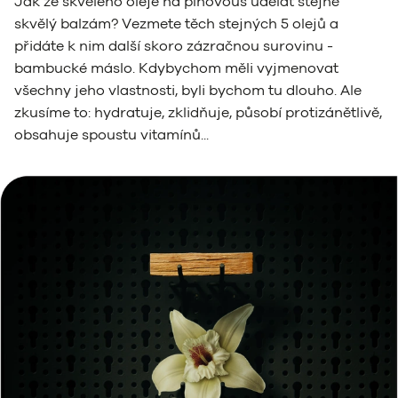
Jak ze skvělého oleje na plnovous udělat stejně
skvělý balzám? Vezmete těch stejných 5 olejů a
přidáte k nim další skoro zázračnou surovinu -
bambucké máslo. Kdybychom měli vyjmenovat
všechny jeho vlastnosti, byli bychom tu dlouho. Ale
zkusíme to: hydratuje, zklidňuje, působí protizánětlivě,
obsahuje spoustu vitamínů...