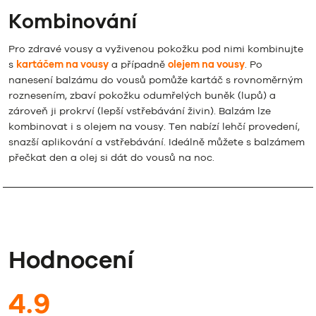
Kombinování
Pro zdravé vousy a vyživenou pokožku pod nimi kombinujte
s
kartáčem na vousy
a případně
olejem na vousy
. Po
nanesení balzámu do vousů pomůže kartáč s rovnoměrným
roznesením, zbaví pokožku odumřelých buněk (lupů) a
zároveň ji prokrví (lepší vstřebávání živin). Balzám lze
kombinovat i s olejem na vousy. Ten nabízí lehčí provedení,
snazší aplikování a vstřebávání. Ideálně můžete s balzámem
přečkat den a olej si dát do vousů na noc.
Hodnocení
4.9