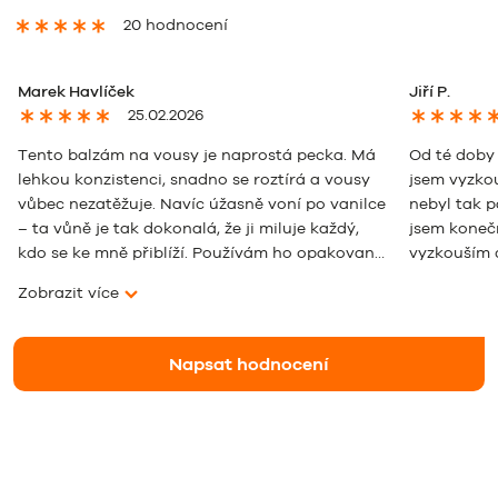
20 hodnocení
Marek Havlíček
Jiří P.
25.02.2026
Tento balzám na vousy je naprostá pecka. Má
Od té doby 
lehkou konzistenci, snadno se roztírá a vousy
jsem vyzko
vůbec nezatěžuje. Navíc úžasně voní po vanilce
nebyl tak p
– ta vůně je tak dokonalá, že ji miluje každý,
jsem konečn
kdo se ke mně přiblíží. Používám ho opakovaně
vyzkouším 
a rozhodně u něj zůstanu. Děkuji Beviro za
Zobrazit více
skvělý produkt.
Napsat hodnocení