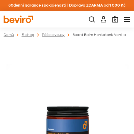
60denní garance spokojenosti | Doprava ZDARMA od 1 000 Kč
0
Domů
E-shop
Péče o vousy
Beard Balm Honkatonk Vanilla