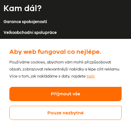
Kam dál?
Garance spokojenosti
Velkoobchodní spolupráce
Doprava a platba
Aby web fungoval co nejlépe.
Kontakty
Používáme cookies, abychom vám mohli přizpůsobovat
Obchodní podmínky
obsah, zobrazovat relevantnější nabídky a lépe cílit reklamu.
Ochrana osobních údajů
Více o tom, jak nakládáme s daty, najdete
tady
.
Příjmout vše
Pouze nezbytné
© 2026 Beviro. Všechna práva vyhrazena.