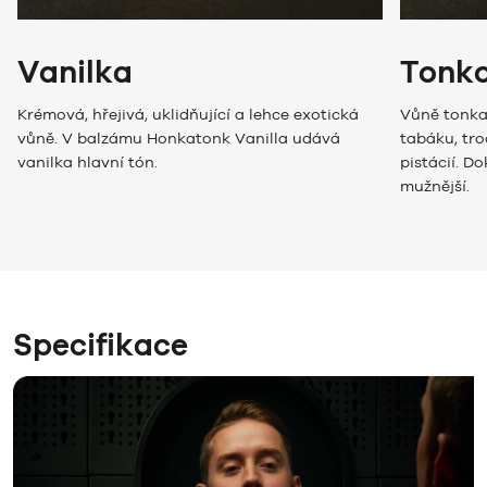
Vanilka
Tonk
Krémová, hřejivá, uklidňující a lehce exotická
Vůně tonka
vůně. V balzámu Honkatonk Vanilla udává
tabáku, tro
vanilka hlavní tón.
pistácií. Do
mužnější.
Specifikace