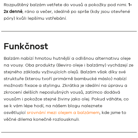
Rozpuštěný balzám vetřete do vousů a pokožky pod nimi.
1-
2x denně
, ráno a večer, ideálně po sprše (kdy jsou otevřené
póry) kvůli lepšímu vstřebání.
Funkčnost
Balzám nabízí hmotou hutnější a odlišnou alternativu oleje
na vousy. Oba produkty (Beviro oleje i balzámy) vycházejí ze
stejného základu vyživujících olejů. Balzám však díky své
struktuře (kterou tvoří primárně bambucké máslo) nabízí
možnosti fixace a stylingu. Zkrátka je ideální na úpravu a
zkrocení delších neposlušných vousů, zatímco dodává
vousům i pokožce stejné živiny jako olej. Pokud váháte, co
se k vám lépe hodí, na nášem blogu naleznete
osvětlující
srovnání mezi olejem a balzámem
, kde jsme to
věčné dilema konečně rozlousknuli.