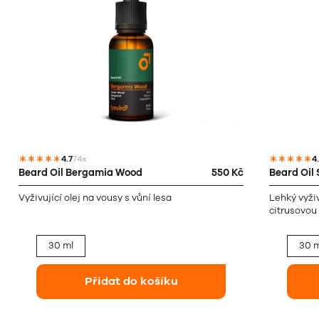
4.7
74x
4
Beard Oil Bergamia Wood
550 Kč
Beard Oil
Vyživující olej na vousy s vůní lesa
Lehký vyživ
citrusovou
30 ml
30 m
Přidat do košíku