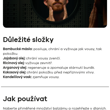
Důležité složky
Bambucké máslo:
posiluje, chrání a vyživuje jak vousy, tak
pokožku.
Jojobový olej:
chrání vousy zvenčí.
Ricinový olej:
vyživuje zevnitř.
Arganový olej:
regeneruje a zpomaluje stárnutí buněk.
Kokosový olej:
chrání pokožku před nepříznivými vlivy.
Kandelilový vosk:
zjemňuje vousy.
Jak používat
Naberte přiměřené množství balzámu a rozehřejte v dlaních.