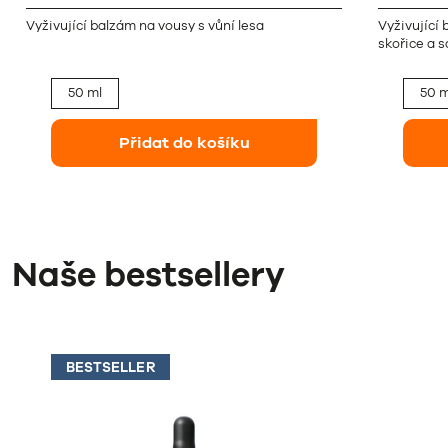
Vyživující balzám na vousy s vůní lesa
Vyživující 
skořice a s
50 ml
50 m
Přidat do košíku
Naše bestsellery
BESTSELLER