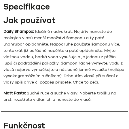
Specifikace
Jak používat
Daily Shampoo:
Ideálně nadvakrát. Nejdřív naneste do
mokrých vlasů menší množství šamponu a ty poté
„nahrubo“ opláchněte. Napodruhé použijte šamponu více,
tentokrát již pořádně napěňte a poté opláchněte. Myjte
vlažnou vodou, horká voda vysušuje a je jednou z příčin
lupů či podráždění pokožky. Šampon řádně vymyjte, vodu z
vlasů nejprve vymačkejte a následně jemně vysušte (nejlépe
vysokogramážním ručníkem). Drhnutím vlasů při sušení o
vlasy spíš dříve či později přijdete. Chce to péči.
Matt Paste:
Suché ruce a suché vlasy. Naberte trošku na
prst, rozetřete v dlaních a naneste do vlasů.
Funkčnost