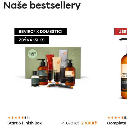
Naše bestsellery
BEVIRO® X DOMESTICI
UŠE
ZBÝVÁ 151 KS
5
3x
5
Start & Finish Box
4 070 Kč
2 700 Kč
Complete 