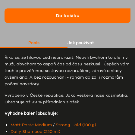
Do košíku
Popis
Jak používat
Říká se, že hlavou zeď neprorazíš. Nebyli bychom to ale my
muži, abychom to aspoň čas od času nezkusili. Úspěch vám
touhle prověřenou sestavou nezaručíme, zdravé a vlasy
ovšem ano. A bez rozcuchání - ranám do zdi i rozmarům
počasí navzdory.
Vyrobeno v České republice. Jako veškerá naše kosmetika.
Obsahuje až 99 % přírodních složek.
Výhodné balení obsahuje:
Matt Paste Medium
/
Strong Hold (100 g)
Daily Shampoo (250 ml)