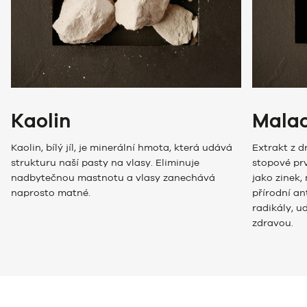
Kaolin
Malac
Kaolin, bílý jíl, je minerální hmota, která udává
Extrakt z 
strukturu naší pasty na vlasy. Eliminuje
stopové prv
nadbytečnou mastnotu a vlasy zanechává
jako zinek,
naprosto matné.
přírodní an
radikály, u
zdravou.