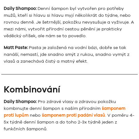
Daily Shampoo:
Denní šampon byl vytvořen pro potřeby
mužů, kteří si hlavu si hlavu myjí několikrát do týdne, nebo
rovnou denně. Je šetrnější, pokožku nevysušuje a vyživuje. A
mezi námi, vytvořit přírodní cestou pěnění je prakticky
věděcký oříšek, ale nám se to povedlo.
Matt Paste:
Pasta je založená na vodní bázi, dobře se tak
nanáší, nemastí, jde snadno smýt z rukou, snadno vymýt z
vlasů a zanechává čistý a matný efekt.
Kombinování
Daily Shampoo:
Pro zdravé vlasy a zdravou pokožku
kombinujte denní šampon s naším přírodním
šamponem
proti lupům
nebo
šamponem proti padání vlasů
. V poměru 4-
5x týdně denní šampon a do toho 2-3x týdně jeden z
funkčních šamponů.