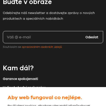
Buďte v obraze
Odebírejte náš newsletter a dostávejte zprávy o nových
produktech a speciálních nabídkách
Odeslat
Souhlasím se
zpracováním osobních údajů
Kam dál?
Garance spokojenosti
Velkoobchodní spolupráce
Aby web fungoval co nejlépe.
Doprava a platba
Kontakty