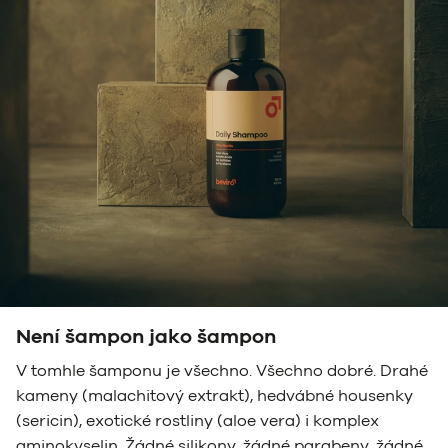
Není šampon jako šampon
V tomhle šamponu je všechno. Všechno dobré. Drahé
kameny (malachitový extrakt), hedvábné housenky
(sericin), exotické rostliny (aloe vera) i komplex
aminokyselin. Žádné silikony, žádné parabeny, žádné