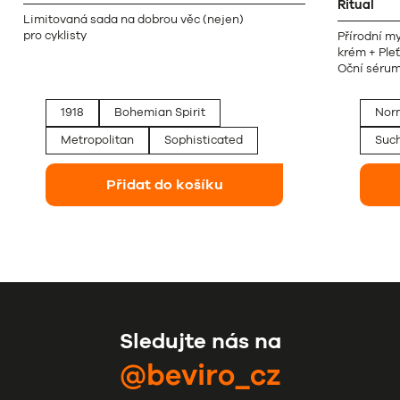
Ritual
Limitovaná sada na dobrou věc (nejen)
pro cyklisty
Přírodní my
krém + Ple
Oční séru
1918
Bohemian Spirit
Norm
Metropolitan
Sophisticated
Such
Přidat do košíku
Sledujte nás na
@beviro_cz