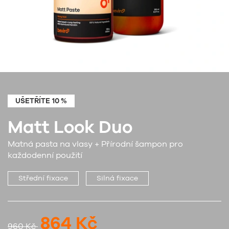
UŠETŘÍTE 10 %
Matt Look Duo
Matná pasta na vlasy + Přírodní šampon pro
každodenní použití
Střední fixace
Silná fixace
864 Kč
960 Kč