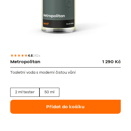
4.8
242x
Metropolitan
1 290 Kč
Toaletní voda s moderní čistou vůní
2 ml tester
50 ml
Přidat do košíku