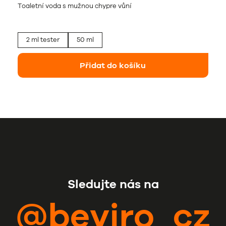
Toaletní voda s mužnou chypre vůní
2 ml tester
50 ml
Přidat do košíku
Sledujte nás na
@beviro_cz