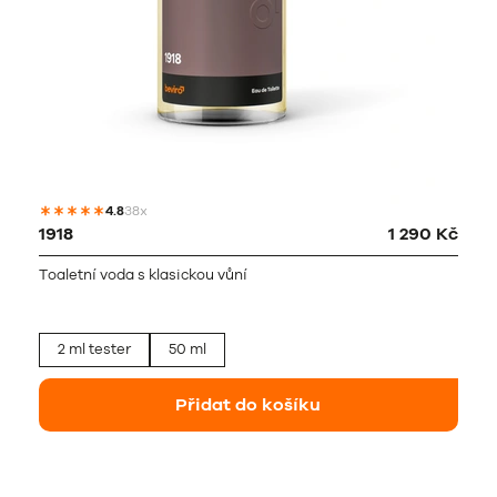
4.8
38x
1918
1 290 Kč
Toaletní voda s klasickou vůní
2 ml tester
50 ml
Přidat do košíku