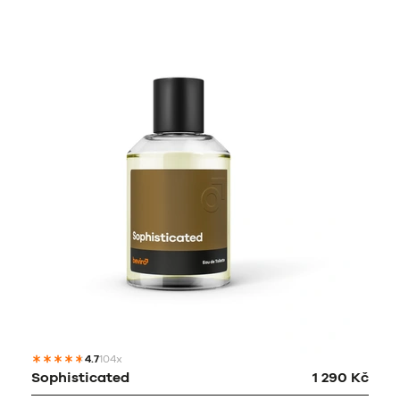
4.7
104x
Sophisticated
1 290 Kč