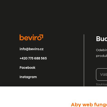
Buď
info@beviro.cz
Odebír
produk
+420 775 688 565
Facebook
Instagram
Souhla
Aby web fungo