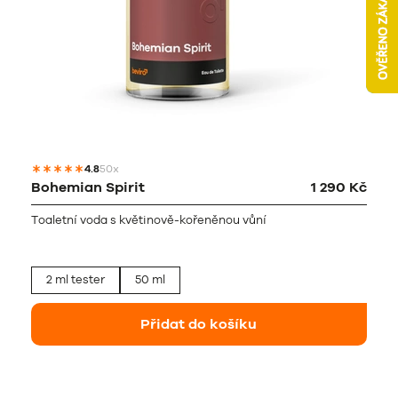
4.8
50x
Bohemian Spirit
1 290 Kč
Toaletní voda s květinově-kořeněnou vůní
2 ml tester
50 ml
Přidat do košíku