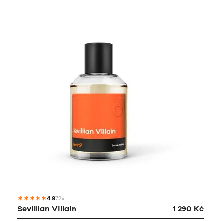
4.9
72x
Sevillian Villain
1 290 Kč