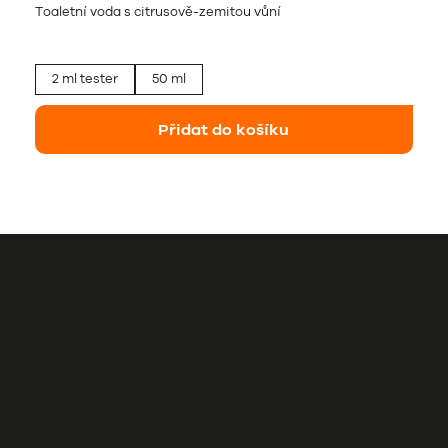
Toaletní voda s citrusově-zemitou vůní
2 ml tester
50 ml
Přidat do košíku