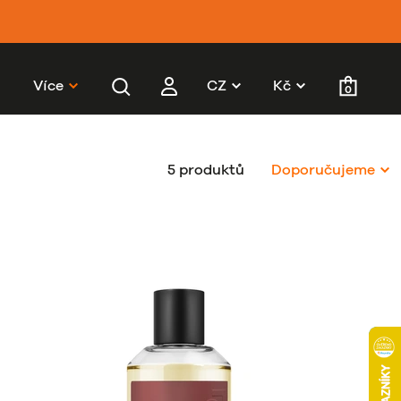
í
Více
CZ
Kč
0
5 produktů
Doporučujeme