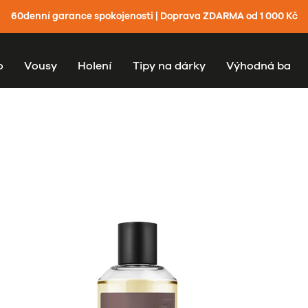
60denní garance spokojenosti | Doprava ZDARMA od 1 000 Kč
o
Vousy
Holení
Tipy na dárky
Výhodná balen