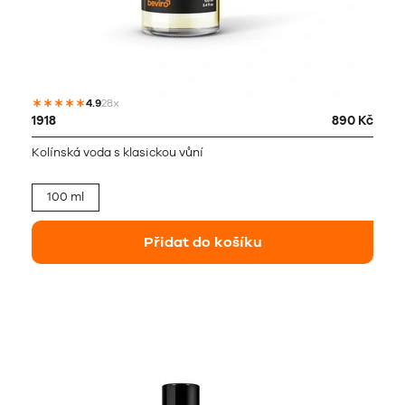
4.9
28x
1918
890 Kč
Kolínská voda s klasickou vůní
100 ml
Přidat do košíku