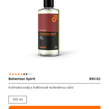
4.9
47x
Bohemian Spirit
890 Kč
Kolínská voda s květinově-kořeněnou vůní
100 ml