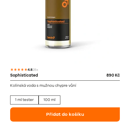
4.8
28x
Sophisticated
890 Kč
Kolínská voda s mužnou chypre vůní
1 ml tester
100 ml
Přidat do košíku