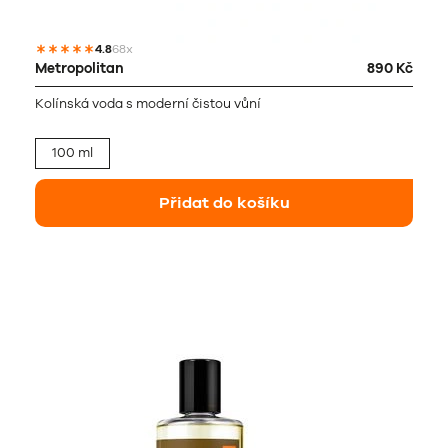
4.8
68x
Metropolitan
890 Kč
Kolínská voda s moderní čistou vůní
100 ml
Přidat do košíku