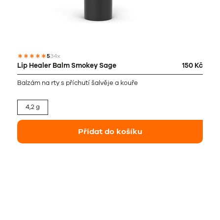
5
34x
Lip Healer Balm Smokey Sage
150 Kč
Balzám na rty s příchutí šalvěje a kouře
4,2 g
Přidat do košíku