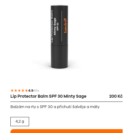
4.9
49x
Lip Protector Balm SPF 30 Minty Sage
200 Kč
Balzám na rty s SPF 30 a příchutí šalvěje a máty
4,2 g